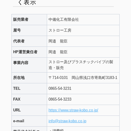
く表示
販売業者
中備化工有限会社
屋号
ストロー工房
代表者
岡邉 龍臣
HP運営責任者
岡邉 龍臣
ストロー及びプラスチックパイプの製
事業内容
造・販売
所在地
〒714-0101 岡山県浅口市寄島町3183-1
TEL
0865-54-3231
FAX
0865-54-3233
URL
https://www.straw-kobo.co.jp/
e-mail
info@straw-kobo.co.jp
・消費税