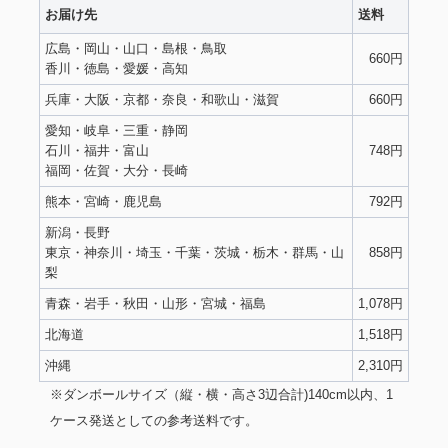
お届け先
送料
広島・岡山・山口・島根・鳥取
660円
香川・徳島・愛媛・高知
兵庫・大阪・京都・奈良・和歌山・滋賀
660円
愛知・岐阜・三重・静岡
石川・福井・富山
748円
福岡・佐賀・大分・長崎
熊本・宮崎・鹿児島
792円
新潟・長野
東京・神奈川・埼玉・千葉・茨城・栃木・群馬・山
858円
梨
青森・岩手・秋田・山形・宮城・福島
1,078円
北海道
1,518円
沖縄
2,310円
※ダンボールサイズ（縦・横・高さ3辺合計)140cm以内、1
ケース発送としての参考送料です。