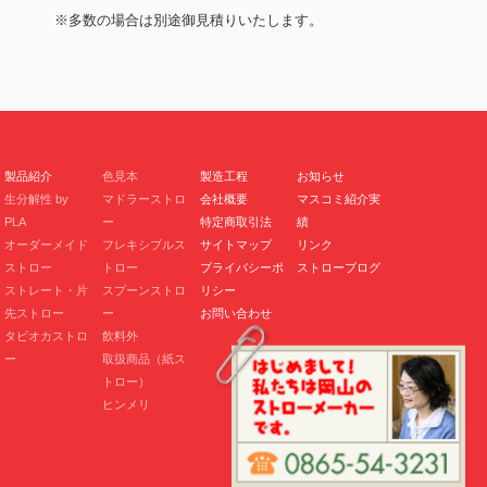
※多数の場合は別途御見積りいたします。
製品紹介
色見本
製造工程
お知らせ
生分解性 by
マドラーストロ
会社概要
マスコミ紹介実
PLA
ー
特定商取引法
績
オーダーメイド
フレキシブルス
サイトマップ
リンク
ストロー
トロー
プライバシーポ
ストローブログ
ストレート・片
スプーンストロ
リシー
先ストロー
ー
お問い合わせ
タピオカストロ
飲料外
ー
取扱商品（紙ス
トロー）
ヒンメリ