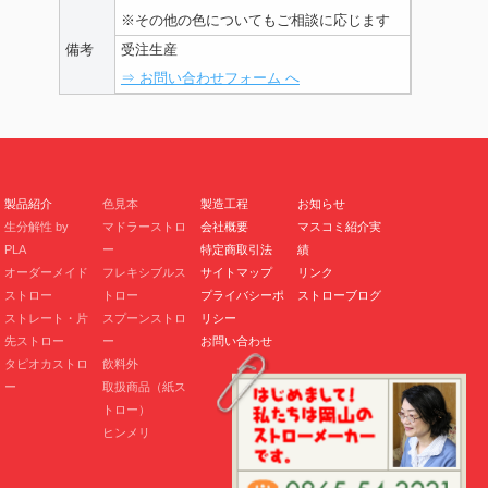
※その他の色についてもご相談に応じます
備考
受注生産
⇒ お問い合わせフォーム へ
製品紹介
色見本
製造工程
お知らせ
生分解性 by
マドラーストロ
会社概要
マスコミ紹介実
PLA
ー
特定商取引法
績
オーダーメイド
フレキシブルス
サイトマップ
リンク
ストロー
トロー
プライバシーポ
ストローブログ
ストレート・片
スプーンストロ
リシー
先ストロー
ー
お問い合わせ
タピオカストロ
飲料外
ー
取扱商品（紙ス
トロー）
ヒンメリ