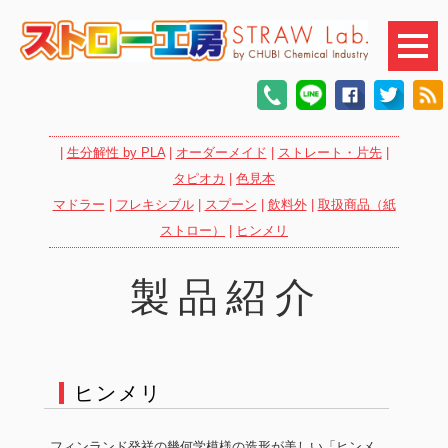
|
生分解性 by PLA
|
オーダーメイド
|
ストレート・片先
|
タピオカ
|
色見本
マドラー
|
フレキシブル
|
スプーン
|
飲料外
|
取扱商品（紙
ストロー）
|
ヒンメリ
製品紹介
ヒンメリ
フィンランド発祥の幾何学模様の造形が美しい「ヒンメ