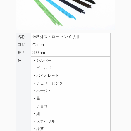
名称
飲料外ストロー ヒンメリ用
口径
Ф3mm
長さ
300mm
色
・シルバー
・ゴールド
・バイオレット
・チェリーピンク
・ベージュ
・黒
・チョコ
・紺
・スカイブルー
・抹茶