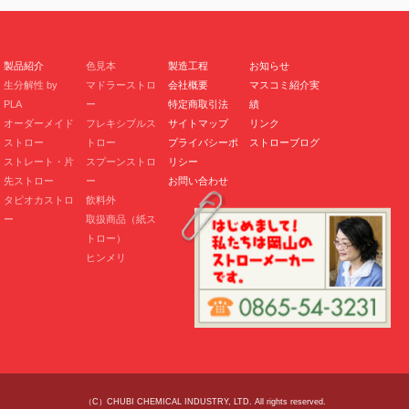
製品紹介
色見本
製造工程
お知らせ
生分解性 by
マドラーストロ
会社概要
マスコミ紹介実
PLA
ー
特定商取引法
績
オーダーメイド
フレキシブルス
サイトマップ
リンク
ストロー
トロー
プライバシーポ
ストローブログ
ストレート・片
スプーンストロ
リシー
先ストロー
ー
お問い合わせ
タピオカストロ
飲料外
ー
取扱商品（紙ス
トロー）
ヒンメリ
（C）CHUBI CHEMICAL INDUSTRY, LTD. All rights reserved.